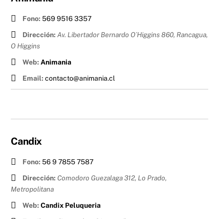
Fono:
569 9516 3357
Dirección:
Av. Libertador Bernardo O´Higgins 860, Rancagua
,
O Higgins
Web:
Animania
Email:
contacto@animania.cl
Candix
Fono:
56 9 7855 7587
Dirección:
Comodoro Guezalaga 312, Lo Prado
,
Metropolitana
Web:
Candix Peluqueria