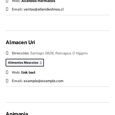
Web:
Allendes Hermanos
Email:
ventas@allendeshnos.cl
Almacen Uri
Dirección:
Santiago 0828, Rancagua
,
O Higgins
Alimentos Mascotas
Web:
link text
Email:
example@example.com
Animania