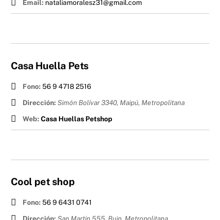
Email:
nataliamoralesz31@gmail.com
Casa Huella Pets
Fono:
56 9 4718 2516
Dirección:
Simón Bolívar 3340, Maipú
,
Metropolitana
Web:
Casa Huellas Petshop
Cool pet shop
Fono:
56 9 6431 0741
Dirección:
San Martin 555, Buin
,
Metropolitana