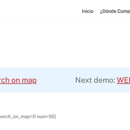
Inicio
¿Dónde Comp
rch on map
Next demo:
WE
search_on_map=0 num=50]