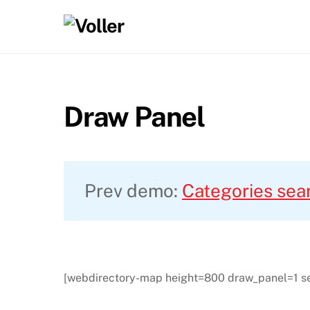
Skip
to
content
Draw Panel
Prev demo:
Categories sea
[webdirectory-map height=800 draw_panel=1 