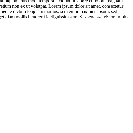
non numquam eius modi tempora incidunt ut labore et dolore magnam
pretium non ex ut volutpat. Lorem ipsum dolor sit amet, consectetur
ctus, neque dictum feugiat maximus, sem enim maximus ipsum, sed
et diam mollis hendrerit id dignissim sem. Suspendisse viverra nibh a