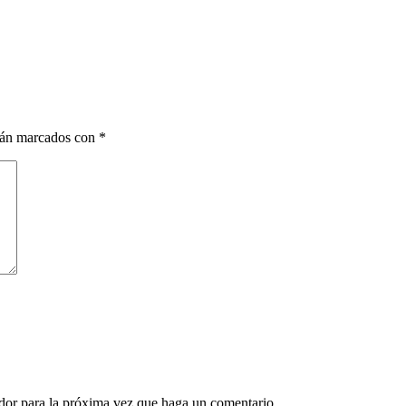
stán marcados con
*
ador para la próxima vez que haga un comentario.