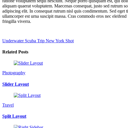
ratione voluptatem sequi nesciunt. Neque porro quisquam est, qui dol
aliquam quaerat voluptatem. Maecenas consequat, justo sed rutrum solli
adipiscing elit. In consequat rutrum nisl quis condimentum. Sed eget 
ullamcorper est urna suscipit massa. Cras commodo eros nec eleifend v
fringilla viverra.
Underwater Scuba Trip
New York Shot
Related Posts
Photography
Slider Layout
Travel
Split Layout