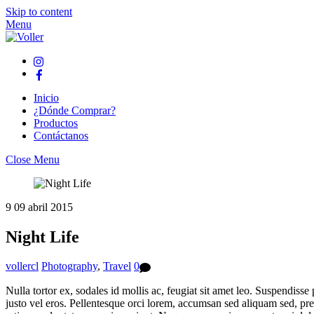
Skip to content
Menu
Inicio
¿Dónde Comprar?
Productos
Contáctanos
Close Menu
9
09
abril
2015
Night Life
vollercl
Photography
,
Travel
0
Nulla tortor ex, sodales id mollis ac, feugiat sit amet leo. Suspendisse
justo vel eros. Pellentesque orci lorem, accumsan sed aliquam sed, pr