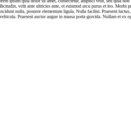
orem ipsum quia dolor sit amet, consectetur, adipisci velit, sed quia 
citudin, velit ante ultricies ante, et euismod arcu purus et leo. Morbi 
tincidunt nulla, posuere elementum ligula. Nulla facilisi. Praesent lu
ehicula. Praesent auctor augue in massa porta gravida. Nullam et ex eg