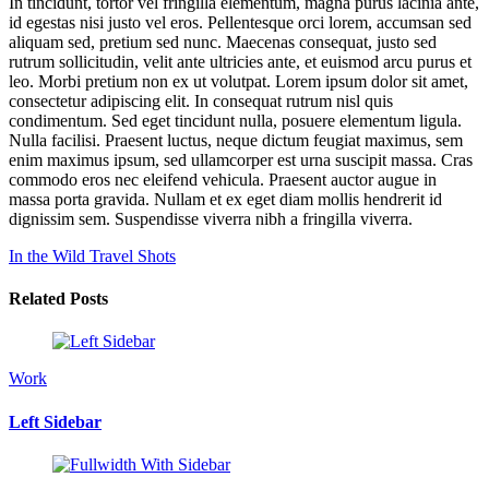
In tincidunt, tortor vel fringilla elementum, magna purus lacinia ante,
id egestas nisi justo vel eros. Pellentesque orci lorem, accumsan sed
aliquam sed, pretium sed nunc. Maecenas consequat, justo sed
rutrum sollicitudin, velit ante ultricies ante, et euismod arcu purus et
leo. Morbi pretium non ex ut volutpat. Lorem ipsum dolor sit amet,
consectetur adipiscing elit. In consequat rutrum nisl quis
condimentum. Sed eget tincidunt nulla, posuere elementum ligula.
Nulla facilisi. Praesent luctus, neque dictum feugiat maximus, sem
enim maximus ipsum, sed ullamcorper est urna suscipit massa. Cras
commodo eros nec eleifend vehicula. Praesent auctor augue in
massa porta gravida. Nullam et ex eget diam mollis hendrerit id
dignissim sem. Suspendisse viverra nibh a fringilla viverra.
In the Wild
Travel Shots
Related Posts
Work
Left Sidebar