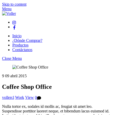
Skip to content
Menu
Inicio
¿Dónde Comprar?
Productos
Contáctanos
Close Menu
9
09
abril
2015
Coffee Shop Office
vollercl
Work
View
0
Nulla tortor ex, sodales id mollis ac, feugiat sit amet leo.
Suspendisse porttitor laoreet neque, et bibendum lacus euismod id.