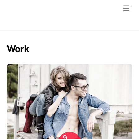
Skip
Men
to
content
Work
9