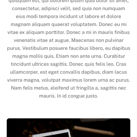
quisquam est, qui dolorem ipsum quia dolor sit amet,
consectetur, adipisci velit, sed quia non numquam
eius modi tempora incidunt ut labore et dolore
magnam aliquam quaerat voluptatem. Donec eu mi
vitae ex aliquam porttitor. Donec a mi in mauris finibus
venenatis vitae at augue. Maecenas non pulvinar
purus. Vestibulum posuere faucibus libero, eu dapibus
magna mollis quis. Etiam non ante urna. Curabitur
tincidunt ultrices sagittis. Donec quis felis leo. Cras
ullamcorper, est eget convallis dapibus, diam lacus
viverra magna, volutpat maximus lorem urna ac purus.
Nam felis metus, eleifend ut fringilla a, sagittis nec
mauris. In id congue justo.