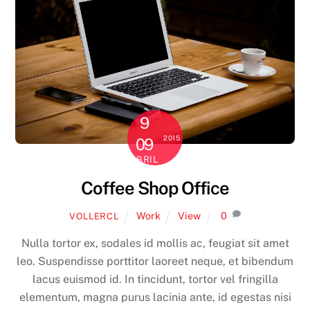
9
2015
09
ABRIL
Coffee Shop Office
Work
View
0
VOLLERCL
Nulla tortor ex, sodales id mollis ac, feugiat sit amet
leo. Suspendisse porttitor laoreet neque, et bibendum
lacus euismod id. In tincidunt, tortor vel fringilla
elementum, magna purus lacinia ante, id egestas nisi