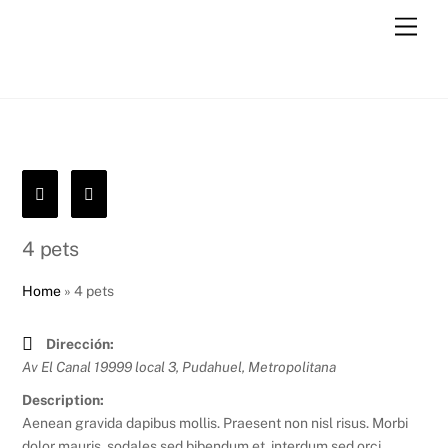
Skip
Men
to
content
4 pets
Home
»
4 pets
Dirección:
Av El Canal 19999 local 3, Pudahuel
,
Metropolitana
Description:
Aenean gravida dapibus mollis. Praesent non nisl risus. Morbi
dolor mauris, sodales sed bibendum et, interdum sed orci.