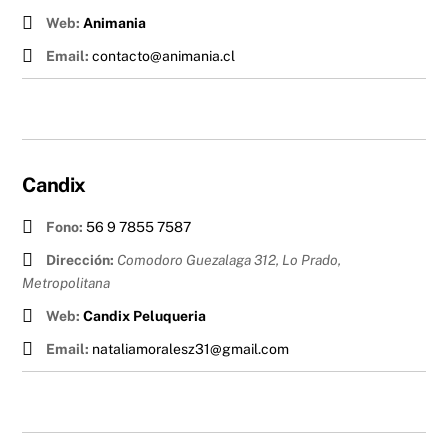
Web:
Animania
Email:
contacto@animania.cl
Candix
Fono:
56 9 7855 7587
Dirección:
Comodoro Guezalaga 312, Lo Prado
,
Metropolitana
Web:
Candix Peluqueria
Email:
nataliamoralesz31@gmail.com