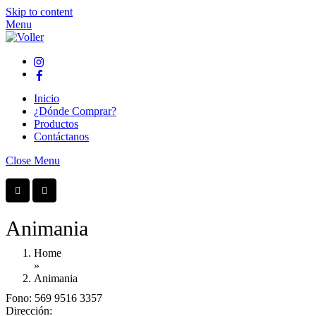
Skip to content
Menu
Inicio
¿Dónde Comprar?
Productos
Contáctanos
Close Menu
Animania
Home
»
Animania
Fono:
569 9516 3357
Dirección: