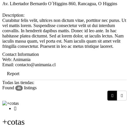
Av. Libertador Bernardo O´Higgins 860, Rancagua
,
O Higgins
Description:
Curabitur felis velit, ultrices non dictum vitae, porttitor nec purus. Ut
vel mattis lorem. Suspendisse consectetur velit ut dui interdum
convallis. In hendrerit dapibus mattis. Donec id leo ante. In hac
habitasse platea dictumst. Sed at lorem dolor, ut iaculis lectus. Nam
iaculis massa quam, vel porta est. Nam iaculis quam sit amet velit
fringilla consectetur. Praesent in leo ac metus tristique laoreet.
Contact Information
Web:
Animania
Email:
contacto@animania.cl
Report
Todas las tiendas:
Found
listings
46
+cotas