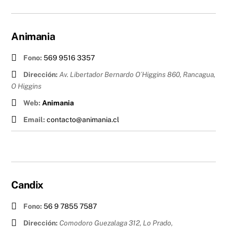
Animania
Fono:
569 9516 3357
Dirección:
Av. Libertador Bernardo O´Higgins 860, Rancagua
,
O Higgins
Web:
Animania
Email:
contacto@animania.cl
Candix
Fono:
56 9 7855 7587
Dirección:
Comodoro Guezalaga 312, Lo Prado
,