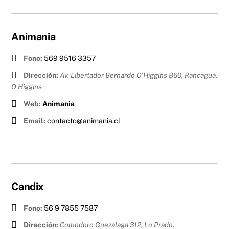
Animania
Fono:
569 9516 3357
Dirección:
Av. Libertador Bernardo O´Higgins 860, Rancagua
,
O Higgins
Web:
Animania
Email:
contacto@animania.cl
Candix
Fono:
56 9 7855 7587
Dirección:
Comodoro Guezalaga 312, Lo Prado
,