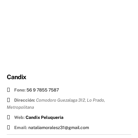
Candix
Fono:
56 9 7855 7587
Dirección:
Comodoro Guezalaga 312, Lo Prado
,
Metropolitana
Web:
Candix Peluqueria
Email:
nataliamoralesz31@gmail.com