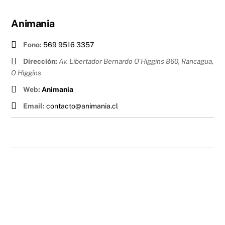
Animania
Fono:
569 9516 3357
Dirección:
Av. Libertador Bernardo O´Higgins 860, Rancagua
,
O Higgins
Web:
Animania
Email:
contacto@animania.cl