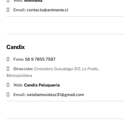
Web:
Animania
Email:
contacto@animania.cl
Candix
Fono:
56 9 7855 7587
Dirección:
Comodoro Guezalaga 312, Lo Prado
,
Metropolitana
Web:
Candix Peluqueria
Email:
nataliamoralesz31@gmail.com