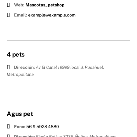
Web:
Mascotas_petshop
Email:
example@example.com
4 pets
Dirección:
Av El Canal 19999 local 3, Pudahuel
,
Metropolitana
Agus pet
Fono:
56 9 5928 4880
Dirección:
Simón Bolívar 3275, Ñuñoa
,
Metropolitana