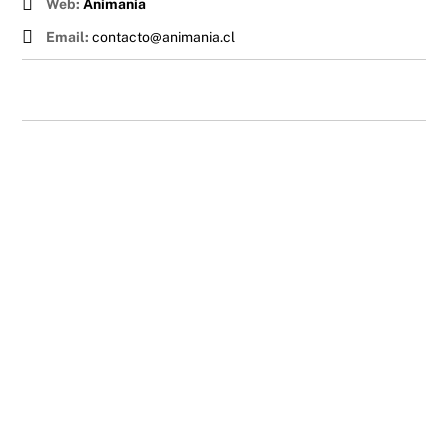
Web:
Animania
Email:
contacto@animania.cl