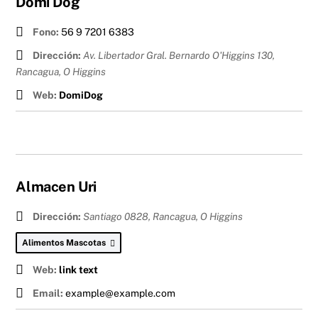
Domi Dog
Fono:
56 9 7201 6383
Dirección:
Av. Libertador Gral. Bernardo O'Higgins 130,
Rancagua
,
O Higgins
Web:
DomiDog
Almacen Uri
Dirección:
Santiago 0828, Rancagua
,
O Higgins
Alimentos Mascotas
Web:
link text
Email:
example@example.com