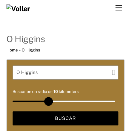
Skip
Men
to
content
O Higgins
Home
»
O Higgins
Buscar en un radio de
10
kilometers