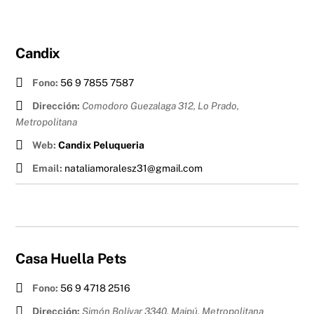
Candix
Fono:
56 9 7855 7587
Dirección:
Comodoro Guezalaga 312, Lo Prado
,
Metropolitana
Web:
Candix Peluqueria
Email:
nataliamoralesz31@gmail.com
Casa Huella Pets
Fono:
56 9 4718 2516
Dirección:
Simón Bolívar 3340, Maipú
,
Metropolitana