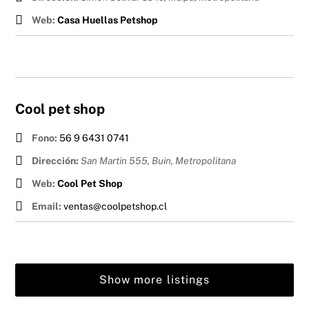
Web:
Casa Huellas Petshop
Cool pet shop
Fono:
56 9 6431 0741
Dirección:
San Martin 555, Buin
,
Metropolitana
Web:
Cool Pet Shop
Email:
ventas@coolpetshop.cl
Show more listings
Back
To